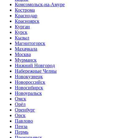
Комсомольск-на-Амуре
Кострома
Краснодар
Красноярск
Курган
Курск
Кызыл
Магнитогорск
Махачкала
Москва
Мурманск
Нижний Новгород
Набережные Челны
Новокузнецк
Новороссийск
Новосибирск
Новоуральск
Омск
Орёл
Оренбург
Орск
Павлово
Пенза
Пермь
Прокопьевск