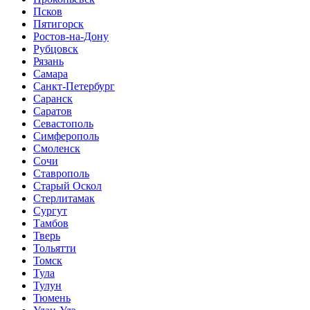
Псков
Пятигорск
Ростов-на-Дону
Рубцовск
Рязань
Самара
Санкт-Петербург
Саранск
Саратов
Севастополь
Симферополь
Смоленск
Сочи
Ставрополь
Старый Оскол
Стерлитамак
Сургут
Тамбов
Тверь
Тольятти
Томск
Тула
Тулун
Тюмень