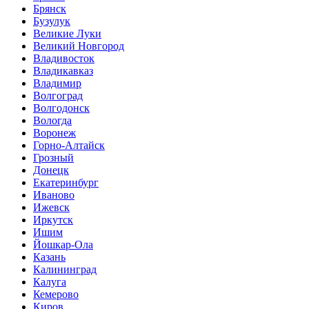
Брянск
Бузулук
Великие Луки
Великий Новгород
Владивосток
Владикавказ
Владимир
Волгоград
Волгодонск
Вологда
Воронеж
Горно-Алтайск
Грозный
Донецк
Екатеринбург
Иваново
Ижевск
Иркутск
Ишим
Йошкар-Ола
Казань
Калининград
Калуга
Кемерово
Киров