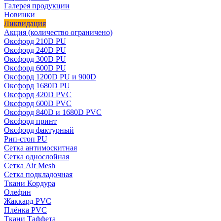
Галерея продукции
Новинки
Ликвидация
Акция
(количество ограничено)
Оксфорд 210D PU
Оксфорд 240D PU
Оксфорд 300D PU
Оксфорд 600D PU
Оксфорд 1200D PU и 900D
Оксфорд 1680D PU
Оксфорд 420D PVC
Оксфорд 600D PVC
Оксфорд 840D и 1680D PVC
Оксфорд принт
Оксфорд фактурный
Рип-стоп PU
Сетка антимоскитная
Сетка однослойная
Сетка Air Mesh
Сетка подкладочная
Ткани Кордура
Олефин
Жаккард PVC
Плёнка PVC
Ткани Таффета