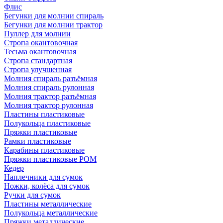
Флис
Бегунки для молнии спираль
Бегунки для молнии трактор
Пуллер для молнии
Стропа окантовочная
Тесьма окантовочная
Стропа стандартная
Стропа улучшенная
Молния спираль разъёмная
Молния спираль рулонная
Молния трактор разъёмная
Молния трактор рулонная
Пластины пластиковые
Полукольца пластиковые
Пряжки пластиковые
Рамки пластиковые
Карабины пластиковые
Пряжки пластиковые РОМ
Кедер
Наплечники для сумок
Ножки, колёса для сумок
Ручки для сумок
Пластины металлические
Полукольца металлические
Пряжки металлические