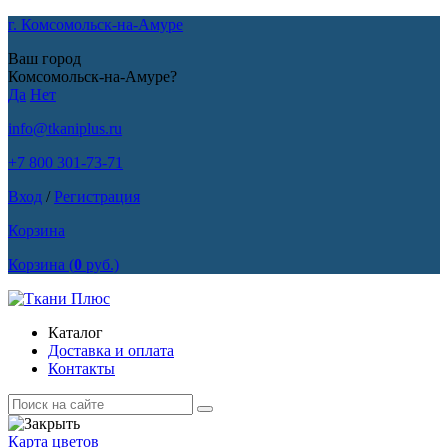
г. Комсомольск-на-Амуре
Ваш город
Комсомольск-на-Амуре?
Да
Нет
info@tkaniplus.ru
+7 800 301-73-71
Вход
/
Регистрация
Корзина
Корзина
(
0
руб.)
Каталог
Доставка и оплата
Контакты
Карта цветов