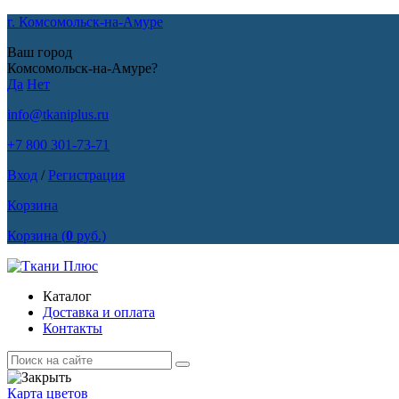
г. Комсомольск-на-Амуре
Ваш город
Комсомольск-на-Амуре?
Да
Нет
info@tkaniplus.ru
+7 800 301-73-71
Вход
/
Регистрация
Корзина
Корзина
(
0
руб.)
Каталог
Доставка и оплата
Контакты
Карта цветов