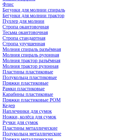
Флис
Бегунки для молнии спираль
Бегунки для молнии трактор
Пуллер для молнии
Стропа окантовочная
Тесьма окантовочная
Стропа стандартная
Стропа улучшенная
Молния спираль разъёмная
Молния спираль рулонная
Молния трактор разъёмная
Молния трактор рулонная
Пластины пластиковые
Полукольца пластиковые
Пряжки пластиковые
Рамки пластиковые
Карабины пластиковые
Пряжки пластиковые РОМ
Кедер
Наплечники для сумок
Ножки, колёса для сумок
Ручки для сумок
Пластины металлические
Полукольца металлические
Пряжки металлические