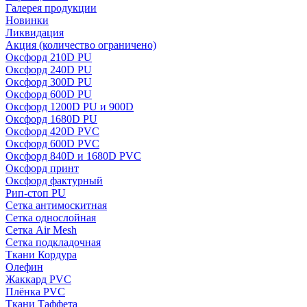
Галерея продукции
Новинки
Ликвидация
Акция
(количество ограничено)
Оксфорд 210D PU
Оксфорд 240D PU
Оксфорд 300D PU
Оксфорд 600D PU
Оксфорд 1200D PU и 900D
Оксфорд 1680D PU
Оксфорд 420D PVC
Оксфорд 600D PVC
Оксфорд 840D и 1680D PVC
Оксфорд принт
Оксфорд фактурный
Рип-стоп PU
Сетка антимоскитная
Сетка однослойная
Сетка Air Mesh
Сетка подкладочная
Ткани Кордура
Олефин
Жаккард PVC
Плёнка PVC
Ткани Таффета