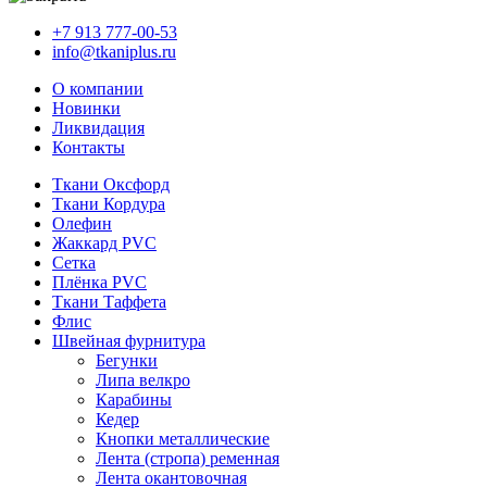
+7 913 777-00-53
info@tkaniplus.ru
О компании
Новинки
Ликвидация
Контакты
Ткани Оксфорд
Ткани Кордура
Олефин
Жаккард PVC
Сетка
Плёнка PVC
Ткани Таффета
Флис
Швейная фурнитура
Бегунки
Липа велкро
Карабины
Кедер
Кнопки металлические
Лента (стропа) ременная
Лента окантовочная