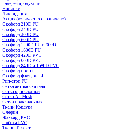
Галерея продукции
Новинки
Ликвидация
Акция
(количество ограничено)
Оксфорд 210D PU
Оксфорд 240D PU
Оксфорд 300D PU
Оксфорд 600D PU
Оксфорд 1200D PU и 900D
Оксфорд 1680D PU
Оксфорд 420D PVC
Оксфорд 600D PVC
Оксфорд 840D и 1680D PVC
Оксфорд принт
Оксфорд фактурный
Рип-стоп PU
Сетка антимоскитная
Сетка однослойная
Сетка Air Mesh
Сетка подкладочная
Ткани Кордура
Олефин
Жаккард PVC
Плёнка PVC
Ткани Таффета