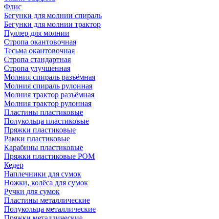
Флис
Бегунки для молнии спираль
Бегунки для молнии трактор
Пуллер для молнии
Стропа окантовочная
Тесьма окантовочная
Стропа стандартная
Стропа улучшенная
Молния спираль разъёмная
Молния спираль рулонная
Молния трактор разъёмная
Молния трактор рулонная
Пластины пластиковые
Полукольца пластиковые
Пряжки пластиковые
Рамки пластиковые
Карабины пластиковые
Пряжки пластиковые РОМ
Кедер
Наплечники для сумок
Ножки, колёса для сумок
Ручки для сумок
Пластины металлические
Полукольца металлические
Пряжки металлические