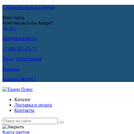
г. Комсомольск-на-Амуре
Ваш город
Комсомольск-на-Амуре?
Да
Нет
info@tkaniplus.ru
+7 800 301-73-71
Вход
/
Регистрация
Корзина
Корзина
(
0
руб.)
Каталог
Доставка и оплата
Контакты
Карта цветов